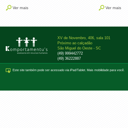
Ver mais
Ver mais
XV de Novembro, 406, sala 101
Próximo ao calçadão
São Miguel do Oeste - SC
(49) 999442772
(49) 36222887
Este site também pode ser acessado via iPad/Tablet. Mais mobilidade para você.