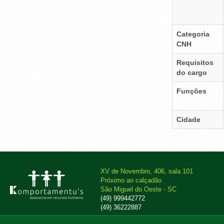
Categoria
CNH
Requisitos
do cargo
Funções
Cidade
XV de Novembro, 406, sala 101
Próximo ao calçadão
São Miguel do Oeste - SC
(49) 999442772
(49) 36222887