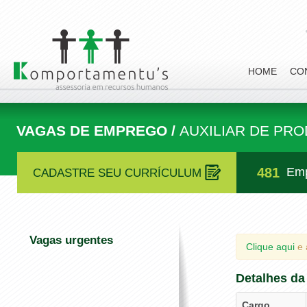
HOME
CO
VAGAS DE EMPREGO /
AUXILIAR DE PR
481
Emp
CADASTRE SEU CURRÍCULUM
Vagas urgentes
Clique aqui
e 
Detalhes da
Cargo