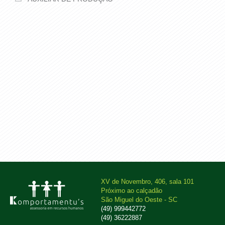
XV de Novembro, 406, sala 101
Próximo ao calçadão
São Miguel do Oeste - SC
(49) 999442772
(49) 36222887