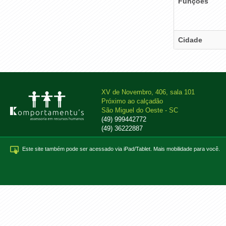
Funções
Cidade
XV de Novembro, 406, sala 101
Próximo ao calçadão
São Miguel do Oeste - SC
(49) 999442772
(49) 36222887
Este site também pode ser acessado via iPad/Tablet. Mais mobilidade para você.