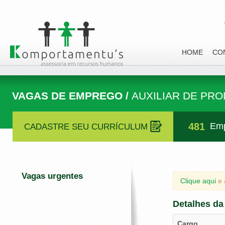
HOME
CO
VAGAS DE EMPREGO /
AUXILIAR DE PR
481
Emp
CADASTRE SEU CURRÍCULUM
Vagas urgentes
Clique aqui
e 
Detalhes da
Cargo