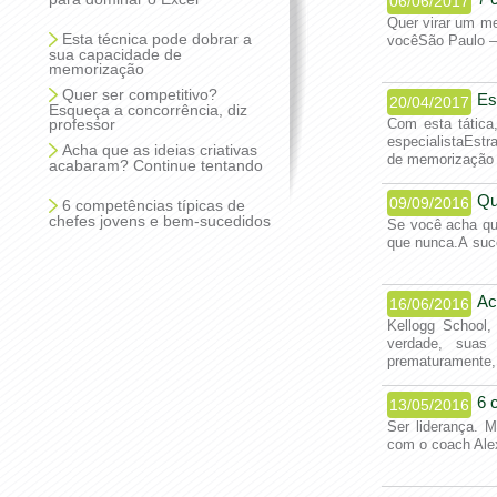
06/06/2017
Quer virar um me
Esta técnica pode dobrar a
vocêSão Paulo —
sua capacidade de
memorização
Quer ser competitivo?
Es
20/04/2017
Esqueça a concorrência, diz
professor
Com esta tática
especialistaEs
Acha que as ideias criativas
de memorização
acabaram? Continue tentando
Qu
09/09/2016
6 competências típicas de
chefes jovens e bem-sucedidos
Se você acha qu
que nunca.A suc
Ac
16/06/2016
Kellogg School,
verdade, suas 
prematuramente
6 
13/05/2016
Ser liderança. 
com o coach Ale