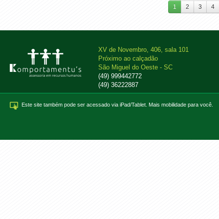
1
2
3
4
XV de Novembro, 406, sala 101
Próximo ao calçadão
São Miguel do Oeste - SC
(49) 999442772
(49) 36222887
Este site também pode ser acessado via iPad/Tablet. Mais mobilidade para você.