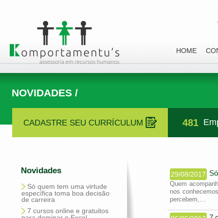
HOME
CO
NOVIDADES /
481
Emp
CADASTRE SEU CURRÍCULUM
Novidades
Só
29/08/2017
Quem acompanha 
Só quem tem uma virtude
nos conhecemos 
específica toma boa decisão
de carreira
percebem,…
7 cursos online e gratuitos
7 
para dominar o Excel