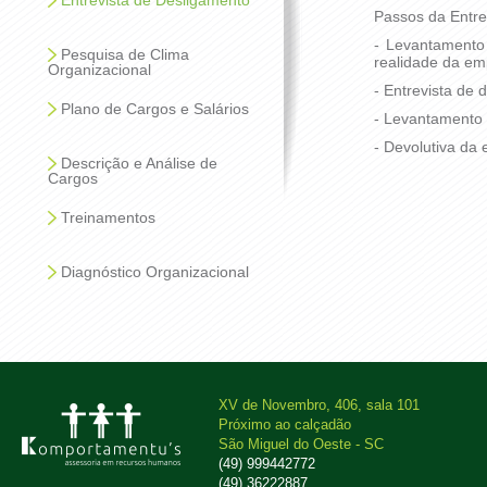
Entrevista de Desligamento
Passos da Entre
- Levantamento
Pesquisa de Clima
realidade da em
Organizacional
- Entrevista de
Plano de Cargos e Salários
- Levantamento 
- Devolutiva da
Descrição e Análise de
Cargos
Treinamentos
Diagnóstico Organizacional
XV de Novembro, 406, sala 101
Próximo ao calçadão
São Miguel do Oeste - SC
(49) 999442772
(49) 36222887