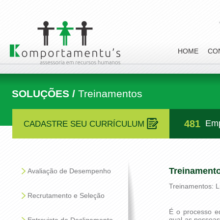
HOME
CO
SOLUÇÕES /
Treinamentos
481
Emp
CADASTRE SEU CURRÍCULUM
Treinament
Avaliação de Desempenho
Treinamentos: L
Recrutamento e Seleção
É o processo ed
qual as pessoas