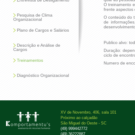
Entrevista de Desligamento
O treinamento e
frente aspectos
Pesquisa de Clima
O conteúdo do t
Organizacional
de informações
desenvolvimento
Plano de Cargos e Salários
Publico alvo: t
Descrição e Análise de
Cargos
Duração: depen
ciclo de encontr
Treinamentos
Numero de encon
Diagnóstico Organizacional
XV de Novembro, 406, sala 101
Próximo ao calçadão
São Miguel do Oeste - SC
(49) 999442772
(49) 36222887